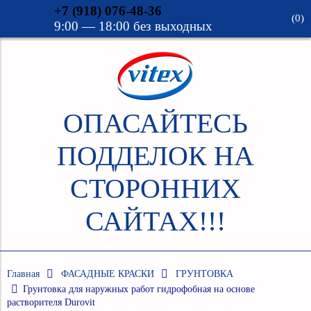
+7 (918) 076-48-36
(
0
)
9:00 — 18:00 без выходных
Verification: 69c75e12667fb076
ОПАСАЙТЕСЬ
ПОДДЕЛОК НА
СТОРОННИХ
САЙТАХ!!!
Главная
ФАСАДНЫЕ КРАСКИ
ГРУНТОВКА
Грунтовка для наружных работ гидрофобная на основе
растворителя Durovit