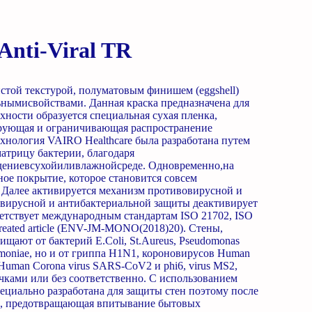
nti-Viral TR
той текстурой, полуматовым финишем (eggshell)
ымисвойствами. Данная краска предназначена для
хности образуется специальная сухая пленка,
рующая и ограничивающая распространение
хнология VAIRO Healthcare была разработана путем
атрицу бактерии, благодаря
ениевсухойиливлажнойсреде. Одновременно,на
ное покрытие, которое становится совсем
 Далее активируется механизм противовирусной и
вирусной и антибактериальной защиты деактивирует
ветствует международным стандартам ISO 21702, ISO
 treated article (ENV-JM-MONO(2018)20). Стены,
ают от бактерий E.Coli, St.Aureus, Pseudomonas
neumoniae, но и от гриппа Η1Ν1, короновирусов Human
 Human Corona virus SARS-CoV2 и phi6, virus MS2,
чками или без соответственно. С использованием
пециально разработана для защиты стен поэтому после
ка, предотвращающая впитывание бытовых