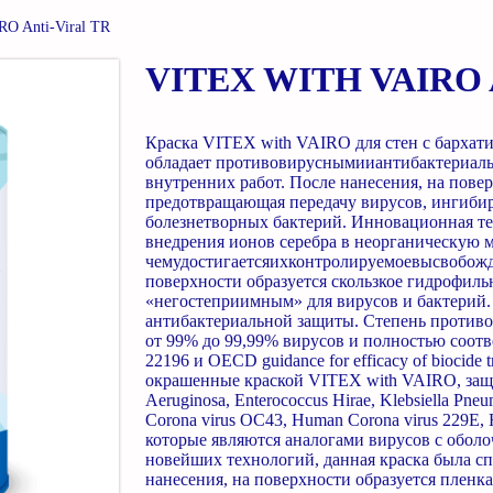
O Anti-Viral TR
VITEX WITH VAIRO A
Краска VITEX with VAIRO для стен с бархатис
обладает противовируснымииантибактериальн
внутренних работ. После нанесения, на повер
предотвращающая передачу вирусов, ингиби
болезнетворных бактерий. Инновационная те
внедрения ионов серебра в неорганическую м
чемудостигаетсяихконтролируемоевысвобожд
поверхности образуется скользкое гидрофиль
«негостеприимным» для вирусов и бактерий.
антибактериальной защиты. Степень противо
от 99% до 99,99% вирусов и полностью соот
22196 и OECD guidance for efficacy of biocide
окрашенные краской VITEX with VAIRO, защищ
Aeruginosa, Enterococcus Hirae, Klebsiella P
Corona virus OC43, Human Corona virus 229E,
которые являются аналогами вирусов с оболо
новейших технологий, данная краска была с
нанесения, на поверхности образуется плен